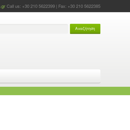
.gr
Call us: +30 210 5622399 | Fax: +30 210 5622385
Αναζήτηση